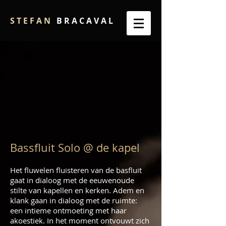
S T E F A N
B R A C A V A L
Bassfluit Solo @ de kapel
Het fluwelen fluisteren van de basfluit
gaat in dialoog met de eeuwenoude
stilte van kapellen en kerken. Adem en
klank gaan in dialoog met de ruimte:
een intieme ontmoeting met haar
akoestiek. In het moment ontvouwt zich