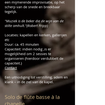
een mijmerende improvisatie, op het
scherp van de snede en breekbaar
tegelijk.
"Muziek is de beker die de wijn van de
stilte omhult."(Robert Fripp)
Locaties: kapellen en kerken, gallerijen
etc
Duur: ca. 45 minuten
Capaciteit: indien nodig ,is er
mogelijkheid om 2 sessies te
organiseren (hierdoor verdubbelt de
capaciteit.)
Contact
Een uitnodiging tot verstilling, adem en
klank – in de ziel van de kapel.
Solo de flûte basse à la
chapelle