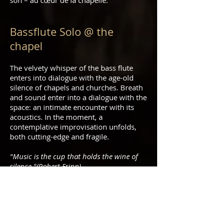
son – au cœur de la chapelle.
Bassflute Solo @ the
chapel
The velvety whisper of the bass flute
enters into dialogue with the age-old
silence of chapels and churches. Breath
and sound enter into a dialogue with the
space: an intimate encounter with its
acoustics. In the moment, a
contemplative improvisation unfolds,
both cutting-edge and fragile.
"Music is the cup that holds the wine of
silence."(Robert Fripp)
Locations: chapels and churches,
galleries, etc.
Duration: approx. 45 minutes
Capacity: If necessary, there is the